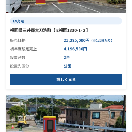
EV充電
福岡県三井郡大刀洗町【 E福岡1330-1･2 】
販売価格
21,285,000円
（※1台当たり）
初年度想定売上
4,196,586円
設置台数
2台
設置先区分
公園
詳しく見る