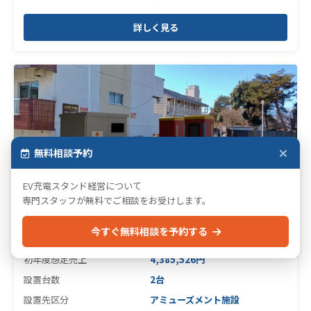
詳しく見る
無料相談予約
EV充電スタンド経営について
EV充電
専門スタッフが無料でご相談をお受けします。
福島県会津若松市【 E福島1384-1･2 】
今すぐ無料相談を予約する
販売価格
21,285,000円
（1台当たり）
初年度想定売上
4,385,526円
設置台数
2台
設置先区分
アミューズメント施設