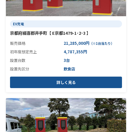
EV充電
京都府綴喜郡井手町【 E京都1479-1･2･3 】
販売価格
21,285,000円
（※1台当たり）
初年度想定売上
4,787,355円
設置台数
3台
設置先区分
飲食店
詳しく見る