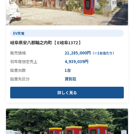
EV充電
岐阜県安八郡輪之内町【 E岐阜1372 】
販売価格
21,285,000円
（※1台当たり）
初年度想定売上
4,939,039円
設置台数
1台
設置先区分
貸別荘
詳しく見る