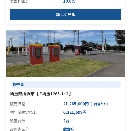
表面利回り
10.0%
詳しく見る
EV充電
埼玉県所沢市【 E埼玉1265-1･2 】
販売価格
21,285,000円
（1台当たり）
初年度想定売上
6,221,699円
設置台数
2台
設置先区分
飲食店