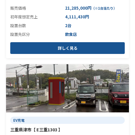
販売価格
21,285,000円
（※1台当たり）
初年度想定売上
4,111,430円
設置台数
2台
設置先区分
飲食店
詳しく見る
EV充電
三重県津市【 E三重1303 】