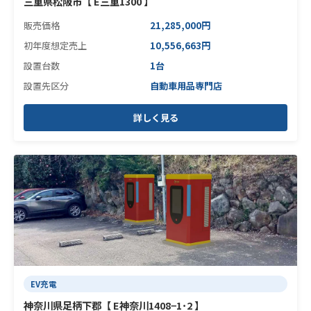
三重県松阪市【 E三重1300 】
販売価格
21,285,000円
初年度想定売上
10,556,663円
設置台数
1台
設置先区分
自動車用品専門店
詳しく見る
EV充電
神奈川県足柄下郡【 E神奈川1408−1･2 】