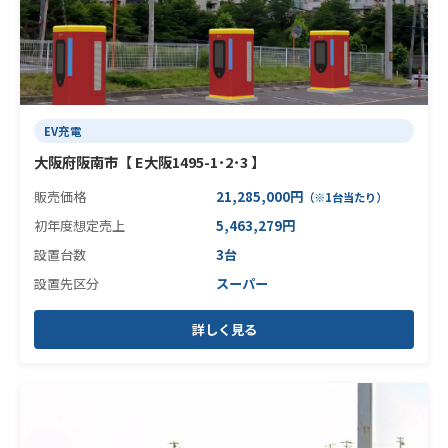
EV充電
大阪府阪南市【 E大阪1495-1･2･3 】
販売価格
21,285,000円
（※1台当たり）
初年度想定売上
5,463,279円
設置台数
3台
設置先区分
スーパー
詳しく見る