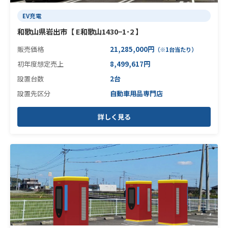
EV充電
和歌山県岩出市【 E和歌山1430−1･2 】
販売価格
21,285,000円
（※1台当たり）
初年度想定売上
8,499,617円
設置台数
2台
設置先区分
自動車用品専門店
詳しく見る