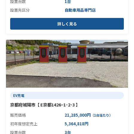
設置台数
1台
設置先区分
自動車用品専門店
詳しく見る
EV充電
京都府城陽市【 E京都1426−1･2･3 】
販売価格
21,285,000円
（1台当たり）
初年度想定売上
5,364,818円
設置台数
3台