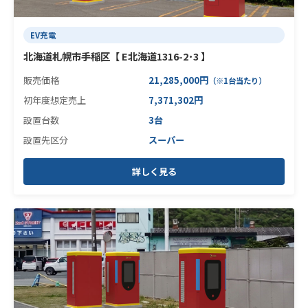
EV充電
北海道札幌市手稲区【 E北海道1316-2･3 】
販売価格
21,285,000円
（※1台当たり）
初年度想定売上
7,371,302円
設置台数
3台
設置先区分
スーパー
詳しく見る