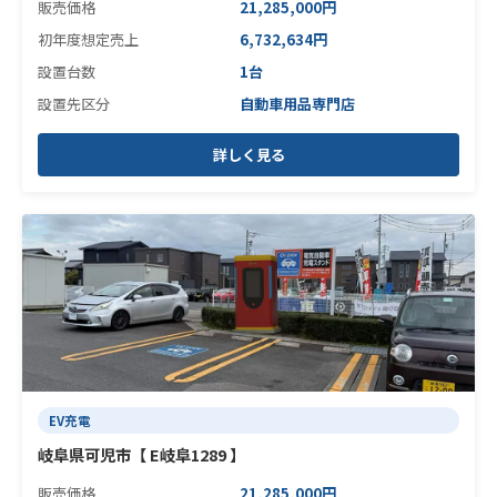
販売価格
21,285,000円
初年度想定売上
6,732,634円
設置台数
1台
設置先区分
自動車用品専門店
詳しく見る
EV充電
岐阜県可児市【 E岐阜1289 】
販売価格
21,285,000円