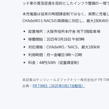
ッド車の普及促進を目的としたインフラ整備の一環
本充電器は従来の時間課金制ではなく、実際に充電
CHAdeMOとNACSの両規格に対応し、最大180k
設置場所：大阪市役所本庁舎 地下3階駐車場
稼働開始：2025年3月18日 午前9時
対応規格：CHAdeMO／NACS、最大180kW
利用時間：月～金曜日 8時～23時
料金：44円/kWh（従量課金制）
本記事はテンフィールズファクトリー株式会社が PR TI
出典：
PR TIMES（2025年3月17日配信）