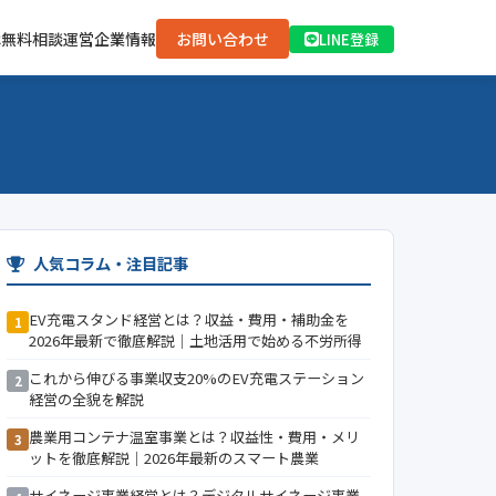
は
無料相談
運営企業情報
お問い合わせ
LINE登録
人気コラム・注目記事
EV充電スタンド経営とは？収益・費用・補助金を
1
2026年最新で徹底解説｜土地活用で始める不労所得
これから伸びる事業収支20%のEV充電ステーション
2
経営の全貌を解説
農業用コンテナ温室事業とは？収益性・費用・メリ
3
ットを徹底解説｜2026年最新のスマート農業
サイネージ事業経営とは？デジタルサイネージ事業