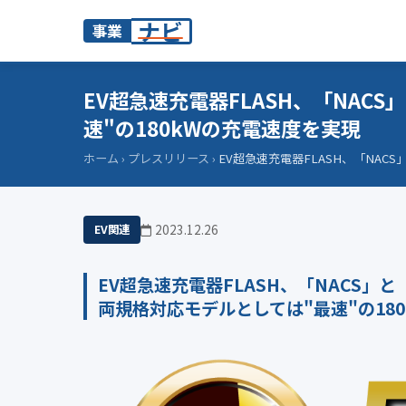
ナビ
事業
EV超急速充電器FLASH、「NAC
速"の180kWの充電速度を実現
ホーム
›
プレスリリース
›
EV超急速充電器FLASH、「NAC
2023.12.26
EV関連
EV超急速充電器FLASH、「NACS」と
両規格対応モデルとしては"最速"の18