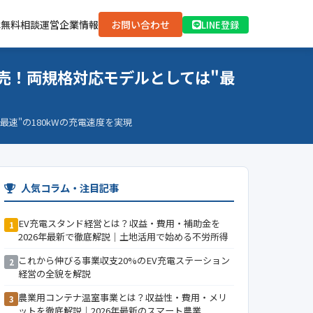
は
無料相談
運営企業情報
お問い合わせ
LINE登録
に発売！両規格対応モデルとしては"最
"最速"の180kWの充電速度を実現
人気コラム・注目記事
EV充電スタンド経営とは？収益・費用・補助金を
1
2026年最新で徹底解説｜土地活用で始める不労所得
これから伸びる事業収支20%のEV充電ステーション
2
経営の全貌を解説
農業用コンテナ温室事業とは？収益性・費用・メリ
3
ットを徹底解説｜2026年最新のスマート農業