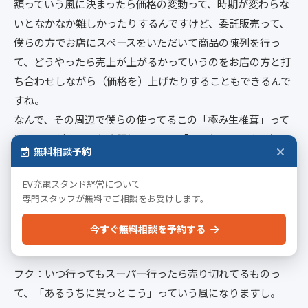
額っていう風に決まったら価格の変動って、時期が変わらな
いとなかなか難しかったりするんですけど、委託販売って、
僕らの方でお店にスペースをいただいて商品の陳列を行っ
て、どうやったら売上が上がるかっていうのをお店の方と打
ち合わせしながら（価格を）上げたりすることもできるんで
すね。
なんで、その周辺で僕らの使ってるこの「極み生椎茸」って
いうものが、ある程度認知されて、「いつ行っても売り切れ
無料相談予約
てるよね」っていう風になった時に、口コミで周辺にどんど
んどんどん広まっていくところを見れているのは楽しいで
EV充電スタンド経営について
す。はい。
専門スタッフが無料でご相談をお受けします。
今すぐ無料相談を予約する
市川：定着すると売れるよね。
フク：いつ行ってもスーパー行ったら売り切れてるものっ
て、「あるうちに買っとこう」っていう風になりますし。