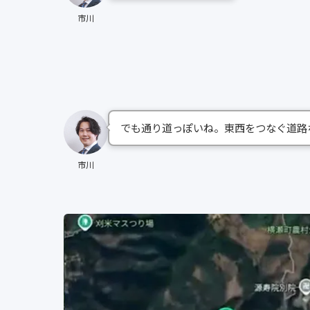
市川
でも通り道っぽいね。東西をつなぐ道路
市川