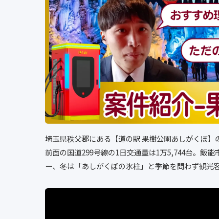
埼玉県秩父郡にある【道の駅 果樹公園あしがくぼ】
前面の国道299号線の1日交通量は1万5,744台。
ー、冬は「あしがくぼの氷柱」と季節を問わず観光