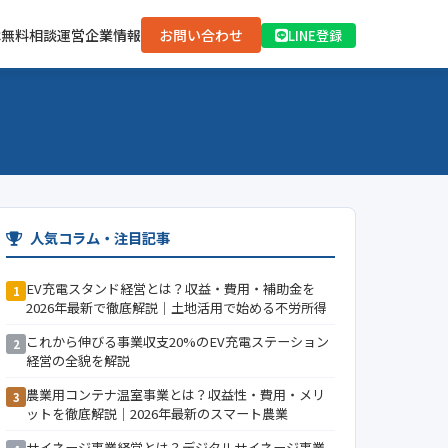
は
無料相談
運営企業情報
お問い合わせ
LINE登録
人気コラム・注目記事
EV充電スタンド経営とは？収益・費用・補助金を
1
2026年最新で徹底解説｜土地活用で始める不労所得
これから伸びる事業収支20%のEV充電ステーション
2
経営の全貌を解説
農業用コンテナ温室事業とは？収益性・費用・メリ
3
ットを徹底解説｜2026年最新のスマート農業
サイネージ事業経営とは？デジタルサイネージ事業